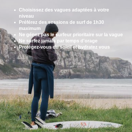
Choisissez des vagues adaptées à votre
niveau
Préférez des sessions de surf de 1h30
maximum
Ne génez pas le surfeur prioritaire sur la vague
Ne surfez jamais par temps d'orage
Protégez-vous du soleil et hydratez vous